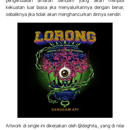
pengendalian amarah dendam yang akan menjadi
kekuatan luar biasa jika menyalurkannya dengan benar,
sebaliknya jika tidak akan menghancurkan dirinya sendiri.
Artwork di single ini dikerjakan oleh @deghita_ yang di nilai