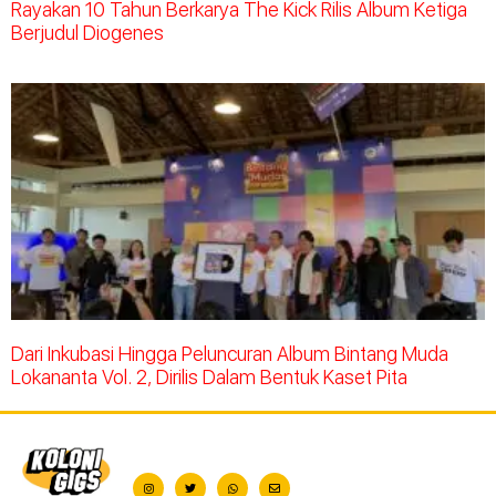
Rayakan 10 Tahun Berkarya The Kick Rilis Album Ketiga
Berjudul Diogenes
Dari Inkubasi Hingga Peluncuran Album Bintang Muda
Lokananta Vol. 2, Dirilis Dalam Bentuk Kaset Pita