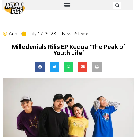
Admin
July 17, 2023
New Release
Milledenials Rilis EP Kedua ‘The Peak of
Youth Life’