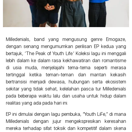
Milledenials, band yang mengusung genre Emogaze,
dengan senang mengumumkan perilisan EP kedua yang
bertajuk, ‘The Peak of Youth Life.’ Koleksi lagu ini menggali
lebih dalam ke dalam rasa kekhawatiran dan romantisme
di usia muda, menjelajahi tema-tema seperti merasa
tertinggal ketika teman-teman dan mantan kekasih
bertransisi menjadi dewasa, hubungan serta ekosistem
sekitar yang tidak sehat, kelelahan pasca tur Milledenials
pada beberapa waktu lalu dan usaha untuk hidup dalam
realitas yang ada pada hari ini.
EP ini dimulai dengan lagu pembuka, “Youth LiFe,” di mana
Milledenials dengan jujur ​​mengekspresikan keresahan
mereka terhadap sifat toksik dan kompetitif dalam skena