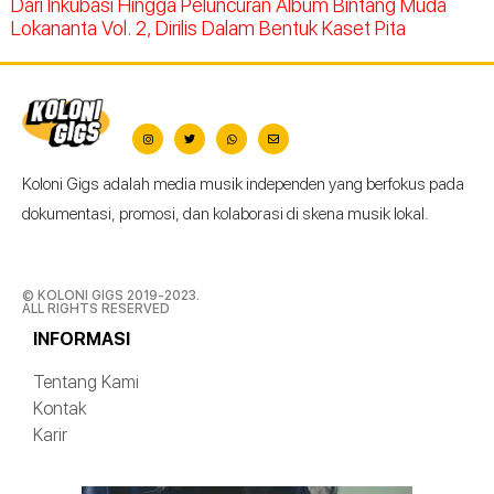
Dari Inkubasi Hingga Peluncuran Album Bintang Muda
Lokananta Vol. 2, Dirilis Dalam Bentuk Kaset Pita
Koloni Gigs adalah media musik independen yang berfokus pada
dokumentasi, promosi, dan kolaborasi di skena musik lokal.
© KOLONI GIGS 2019-2023.
ALL RIGHTS RESERVED
INFORMASI
Tentang Kami
Kontak
Karir