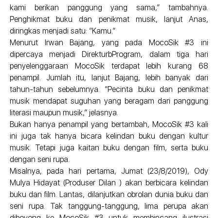
kami berikan panggung yang sama,” tambahnya.
Penghikmat buku dan penikmat musik, lanjut Anas,
diringkas menjadi satu: “Kamu.”
Menurut Irwan Bajang, yang pada MocoSik #3 ini
dipercaya menjadi DirekturbProgram, dalam tiga hari
penyelenggaraan MocoSik terdapat lebih kurang 68
penampil. Jumlah itu, lanjut Bajang, lebih banyak dari
tahun-tahun sebelumnya. “Pecinta buku dan penikmat
musik mendapat suguhan yang beragam dari panggung
literasi maupun musik,” jelasnya.
Bukan hanya penampil yang bertambah, MocoSik #3 kali
ini juga tak hanya bicara kelindan buku dengan kultur
musik. Tetapi juga kaitan buku dengan film, serta buku
dengan seni rupa.
Misalnya, pada hari pertama, Jumat (23/8/2019), Ody
Mulya Hidayat (Produser Dilan ) akan berbicara kelindan
buku dan film. Lantas, dilanjutkan obrolan dunia buku dan
seni rupa. Tak tanggung-tanggung, lima perupa akan
diboyong ke MocoSik #3 untuk membincang ilustrasi