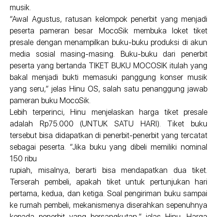
musik.
“Awal Agustus, ratusan kelompok penerbit yang menjadi
peserta pameran besar MocoSik membuka loket tiket
presale dengan menampilkan buku-buku produksi di akun
media sosial masing-masing. Buku-buku dari penerbit
peserta yang bertanda TIKET BUKU MOCOSIK itulah yang
bakal menjadi bukti memasuki panggung konser musik
yang seru,” jelas Hinu OS, salah satu penanggung jawab
pameran buku MocoSik.
Lebih terperinci, Hinu menjelaskan harga tiket presale
adalah Rp75.000 (UNTUK SATU HARI). Tiket buku
tersebut bisa didapatkan di penerbit-penerbit yang tercatat
sebagai peserta. “Jika buku yang dibeli memiliki nominal
150 ribu
rupiah, misalnya, berarti bisa mendapatkan dua tiket.
Terserah pembeli, apakah tiket untuk pertunjukan hari
pertama, kedua, dan ketiga. Soal pengiriman buku sampai
ke rumah pembeli, mekanismenya diserahkan sepenuhnya
kepada penerbit yang bersangkutan,” jelas Hinu. Harga