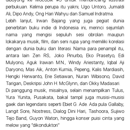
perbukuan. Kelima perupa itu yakni; Ugo Untoro, Jumaldi
Ali, Dipo Andy, Ong Hari Wahyu dan Samuel Indratma.
Lebih lanjut, Irwan Bajang yang juga pegiat dunia
penerbitan buku indie di Indonesia ini, merinci sejumlah
nama yang mengisi sepuluh sesi obrolan maupun
lokakarya musik, film, dan seni rupa yang memiliki korelasi
dengan dunia buku dan literasi. Nama para penampil itu,
antara lain Zen RS, Joko Pinurbo, Eko Prasetyo, Edi
Mulyono, Aguk Irawan M.N., Windy Ariestanty, Iqbal Aji
Daryono, Mas Aik, Anton Kurnia, Pepeng, Kalis Mardiasih,
Hengki Herwanto, Erie Setiawan, Nuran Wibisono, David
Tarigan, Deskripsi John H. McGlynn, dan Okky Madasari.
Di panggung musik, misalnya, selain menampilkan Tulus,
Yura Yunita, Pusakata, bakal tampil juga musisi-musisi
gaek dan legendaris seperti Ebiet G. Ade. Ada pula Gallaby,
Langit Sore, Nostress, Dialog Dini Hari, Tashoora, Sujiwo
Tejo Band, Guyon Waton, hingga konser puisi cinta yang
melow yang “dikonduktori”