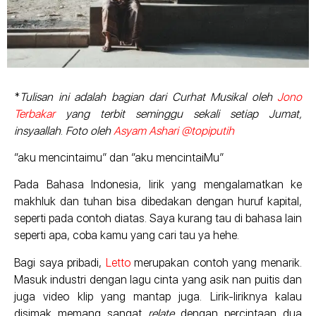
*
Tulisan ini adalah bagian dari Curhat Musikal oleh
Jono
Terbakar
yang terbit seminggu sekali setiap Jumat,
insyaallah
.
Foto oleh
Asyam Ashari @topiputih
“aku mencintaimu” dan “aku mencintaiMu”
Pada Bahasa Indonesia, lirik yang mengalamatkan ke
makhluk dan tuhan bisa dibedakan dengan huruf kapital,
seperti pada contoh diatas. Saya kurang tau di bahasa lain
seperti apa, coba kamu yang cari tau ya hehe.
Bagi saya pribadi,
Letto
merupakan contoh yang menarik.
Masuk industri dengan lagu cinta yang asik nan puitis dan
juga video klip yang mantap juga. Lirik-liriknya kalau
disimak memang sangat
relate
dengan percintaan dua