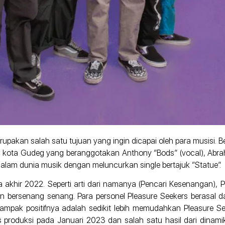
upakan salah satu tujuan yang ingin dicapai oleh para musisi. 
l kota Gudeg yang beranggotakan Anthony “Bods” (vocal), Abr
ut dalam dunia musik dengan meluncurkan single bertajuk “Statue”.
 akhir 2022. Seperti arti dari namanya (Pencari Kesenangan), 
 bersenang senang. Para personel Pleasure Seekers berasal da
pak positifnya adalah sedikit lebih memudahkan Pleasure See
 produksi pada Januari 2023 dan salah satu hasil dari dinami