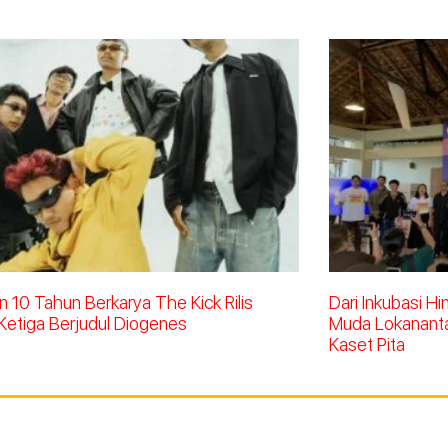
 10 Tahun Berkarya The Kick Rilis
Dari Inkubasi H
Ketiga Berjudul Diogenes
Muda Lokananta 
Kaset Pita