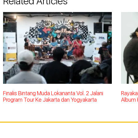
Related Articles
Finalis Bintang Muda Lokananta Vol. 2 Jalani
Rayakan
Program Tour Ke Jakarta dan Yogyakarta
Album 