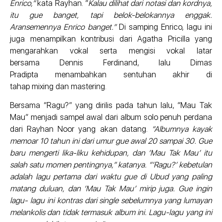
Enrico,”
kata Rayhan. “
Kalau dilihat dari notasi dan kordnya,
itu gue banget, tapi belok-belokannya enggak.
Aransemennya Enrico banget.”
Di samping Enrico, lagu ini
juga menampilkan kontribusi dari Agatha Pricilla yang
mengarahkan vokal serta mengisi vokal latar
bersama Dennis Ferdinand, lalu Dimas
Pradipta menambahkan sentuhan akhir di
tahap mixing dan mastering.
Bersama “Ragu?” yang dirilis pada tahun lalu, “Mau Tak
Mau” menjadi sampel awal dari album solo penuh perdana
dari Rayhan Noor yang akan datang.
“Albumnya kayak
memoar 10 tahun ini dari umur gue awal 20 sampai 30. Gue
baru mengerti lika-liku kehidupan, dan ‘Mau Tak Mau’ itu
salah satu momen pentingnya,” katanya. “‘Ragu?’ kebetulan
adalah lagu pertama dari waktu gue di Ubud yang paling
matang duluan, dan ‘Mau Tak Mau’ mirip juga. Gue ingin
lagu- lagu ini kontras dari single sebelumnya yang lumayan
melankolis dan tidak termasuk album ini. Lagu-lagu yang ini