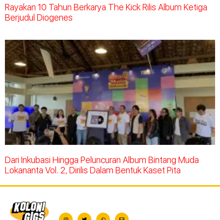
Rayakan 10 Tahun Berkarya The Kick Rilis Album Ketiga
Berjudul Diogenes
Dari Inkubasi Hingga Peluncuran Album Bintang Muda
Lokananta Vol. 2, Dirilis Dalam Bentuk Kaset Pita