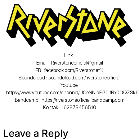
Link :
Email : Riverstoneofficial@gmail
FB : facebook.com/RiverstoneYK
Soundcloud : soundcloud.com/riverstoneofficial
Youtube:
https://www.youtube.com/channel/UCeNNjdFi70ItRx0OQZSk
Bandcamp : https://riverstoneofficial.bandcamp.com
Kontak: +62878456510
Leave a Reply