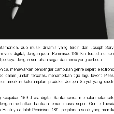
monica, duo musik dinamis yang terdiri dari Joseph Saryuf 
rsi digital, dengan judul Reminisce 189. Kini tersedia di semua
i, diperkaya dengan sentuhan segar dan remix yang berbeda.
ica, menawarkan pendengar campuran genre seperti electronic-
isc dalam jumlah terbatas, menampilkan tiga lagu favorit: Pl
 memamerkan keterampilan produksi Joseph Saryuf yang diselim
 keajaiban 189 di era digital, Santamonica memulai metamorfosi
ngan melibatkan bantuan teman musisi seperti Gentle Tuesda
 Hasilnya adalah Reminisce 189 –perjalanan sonik yang memi