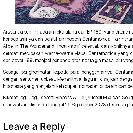
Artwork album ini adalah reka ulang dari EP 189, yang diter
konsep aslinya dan sentuhan modern Santamonica. Tak heran ap
Alice in The Wonderland, motif-motif celestial, dan ikonikn
cermat, merupakan warna-warna visual Santamonica yang didomi
dari cover 189, menjadi penanda atas nostalgia masa lalu yan
Sebagai penghormatan kepada para penggemarnya, Santamoni
dengan sentuhan upbeat. Menariknya, lagu ini disajikan deng
Indonesia yang menjalani kehidupan nomaden di dalam camper 
Nikmati lagu-lagu seperti Ribbons & Tie (Bluebell Mix) dan So
dijadwalkan rilis pada tanggal 29 September 2023 di semua plat
Leave a Reply