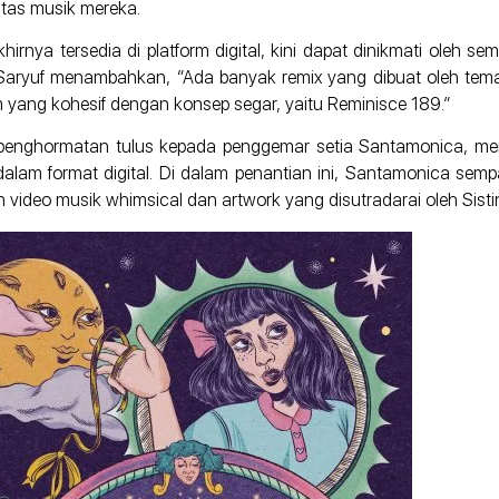
tas musik mereka.
rnya tersedia di platform digital, kini dapat dinikmati oleh 
 Saryuf menambahkan, “Ada banyak remix yang dibuat oleh te
m yang kohesif dengan konsep segar, yaitu Reminisce 189.”
h penghormatan tulus kepada penggemar setia Santamonica, 
ni dalam format digital. Di dalam penantian ini, Santamonica se
video musik whimsical dan artwork yang disutradarai oleh Sisti