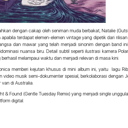
jemahkan dengan cakap oleh seniman muda berbakat, Natalie (G
abila terdapat elemen-elemen vintage yang dipetik dari rilisan
ya angsa dan mawar yang telah menjadi sinonim dengan band ini.
nasi nuansa biru. Detail subtil seperti ilustrasi kamera Polar
g berhasil melampaui waktu dan menjadi relevan di masa kini.
ca memberi kejutan khusus di mini album ini, yaitu lagu Ri
an video musik semi-dokumenter spesial, berkolaborasi dengan J
van di Australia.
ught & Found (Gentle Tuesday Remix) yang menjadi single unggula
form digital.