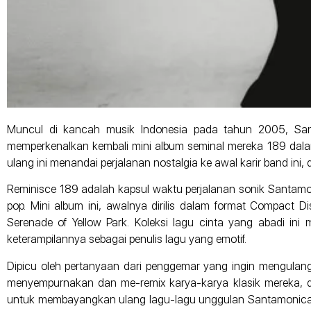
Muncul di kancah musik Indonesia pada tahun 2005, Santa
memperkenalkan kembali mini album seminal mereka 189 dalam ve
ulang ini menandai perjalanan nostalgia ke awal karir band in
Reminisce 189 adalah kapsul waktu perjalanan sonik Santamon
pop. Mini album ini, awalnya dirilis dalam format Compact D
Serenade of Yellow Park. Koleksi lagu cinta yang abadi ini
keterampilannya sebagai penulis lagu yang emotif.
Dipicu oleh pertanyaan dari penggemar yang ingin mengulangi
menyempurnakan dan me-remix karya-karya klasik mereka, de
untuk membayangkan ulang lagu-lagu unggulan Santamonica.