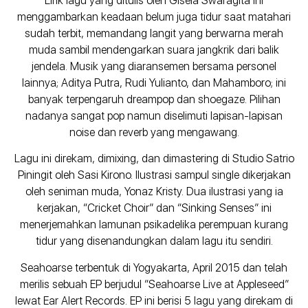
Lirik lagu yang ditulis oleh Gisela Swaragita ini
menggambarkan keadaan belum juga tidur saat matahari
sudah terbit, memandang langit yang berwarna merah
muda sambil mendengarkan suara jangkrik dari balik
jendela. Musik yang diaransemen bersama personel
lainnya; Aditya Putra, Rudi Yulianto, dan Mahamboro; ini
banyak terpengaruh dreampop dan shoegaze. Pilihan
nadanya sangat pop namun diselimuti lapisan-lapisan
noise dan reverb yang mengawang.
Lagu ini direkam, dimixing, dan dimastering di Studio Satrio
Piningit oleh Sasi Kirono. Ilustrasi sampul single dikerjakan
oleh seniman muda, Yonaz Kristy. Dua ilustrasi yang ia
kerjakan, “Cricket Choir” dan “Sinking Senses” ini
menerjemahkan lamunan psikadelika perempuan kurang
tidur yang disenandungkan dalam lagu itu sendiri.
Seahoarse terbentuk di Yogyakarta, April 2015 dan telah
merilis sebuah EP berjudul “Seahoarse Live at Appleseed”
lewat Ear Alert Records. EP ini berisi 5 lagu yang direkam di