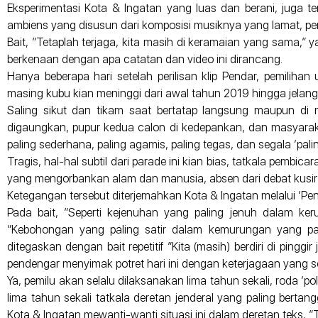
Eksperimentasi Kota & Ingatan yang luas dan berani, juga te
ambiens yang disusun dari komposisi musiknya yang lamat, per
Bait, ”Tetaplah terjaga, kita masih di keramaian yang sama,
berkenaan dengan apa catatan dan video ini dirancang.
Hanya beberapa hari setelah perilisan klip Pendar, pemili
masing kubu kian meninggi dari awal tahun 2019 hingga jelan
Saling sikut dan tikam saat bertatap langsung maupun di me
digaungkan, pupur kedua calon di kedepankan, dan masyarakat s
paling sederhana, paling agamis, paling tegas, dan segala ‘p
Tragis, hal-hal subtil dari parade ini kian bias, tatkala pe
yang mengorbankan alam dan manusia, absen dari debat kusir di
Ketegangan tersebut diterjemahkan Kota & Ingatan melalui ‘Pen
Pada bait, ”Seperti kejenuhan yang paling jenuh dalam ker
”Kebohongan yang paling satir dalam kemurungan yang pali
ditegaskan dengan bait repetitif ”Kita (masih) berdiri di ping
pendengar menyimak potret hari ini dengan keterjagaan yang 
Ya, pemilu akan selalu dilaksanakan lima tahun sekali, roda ‘p
lima tahun sekali tatkala deretan jenderal yang paling berta
Kota & Ingatan mewanti-wanti situasi ini dalam deretan teks, ”