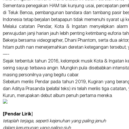
Sementara penegakan HAM tak kunjung usai, percepatan pemban
di Teluk Benoa, pembangunan bandara dan tambang pasir besi 
Indonesia tetap berjalan betapapun tidak memenuhi syarat uji
Melalui catatan Pendar, Kota & Ingatan menyelipkan alar
perwujudan janji harian jauh lebih penting ketimbang euforia t
Bekerja bersama videographer, Dhani Phantom, serta dua akto
hitam putih nan menerjemahkan deretan ketegangan tersebut;
—-
Sejak terbentuk tahun 2016, kelompok musik Kota & Ingatan k
sering sayup terbawa angin. Mungkin pula disebabkan intensi
masing personilnya yang begitu cabar.
Sebelum merilis Pendar pada tahun 2019, Kugiran yang berangg
dan Aditya Prasanda (pelafal teks) ini telah merilis tiga catat
Kurun, merupakan debut album penuh pertama mereka.
[Pendar Lirik
]
tetaplah terjaga, seperti kejenuhan yang paling jenuh
dalam kerumunan yang paling riuh