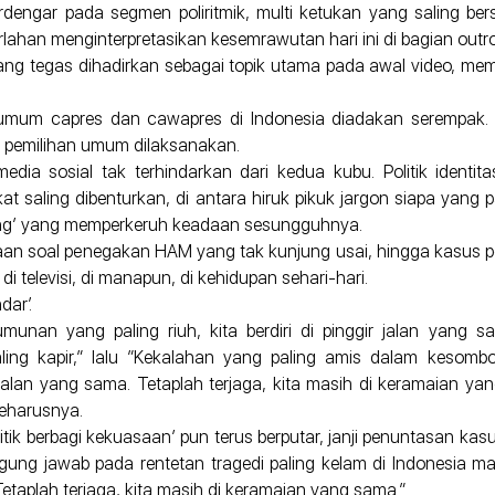
rdengar pada segmen poliritmik, multi ketukan yang saling bers
lahan menginterpretasikan kesemrawutan hari ini di bagian outro
” yang tegas dihadirkan sebagai topik utama pada awal video, m
han umum capres dan cawapres di Indonesia diadakan serempa
g pemilihan umum dilaksanakan.
dia sosial tak terhindarkan dari kedua kubu. Politik identit
aling dibenturkan, di antara hiruk pikuk jargon siapa yang pal
aling’ yang memperkeruh keadaan sesungguhnya.
mbicaraan soal penegakan HAM yang tak kunjung usai, hingga kas
 televisi, di manapun, di kehidupan sehari-hari.
dar’.
umunan yang paling riuh, kita berdiri di pinggir jalan yang 
ng kapir,” lalu ”Kekalahan yang paling amis dalam kesombo
gir jalan yang sama. Tetaplah terjaga, kita masih di keramaian y
seharusnya.
olitik berbagi kekuasaan’ pun terus berputar, janji penuntasan 
nggung jawab pada rentetan tragedi paling kelam di Indonesia 
Tetaplah terjaga, kita masih di keramaian yang sama.”