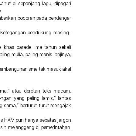
ahut di sepanjang lagu, dipagari
.
emberikan bocoran pada pendengar
k. Ketegangan pendukung masing-
as khas parade lima tahun sekali
ing mulia, paling manis janjinya,
us pembangunanisme tak masuk akal
sama,” atau deretan teks macam,
ngan yang paling lamis,” lantas
ang sama,” berturut-turut mengajak
kasus HAM pun hanya sebatas jargon
masih melanggeng di pemerintahan.