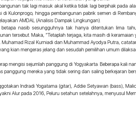
gunan tak lagi masuk akal ketika tidak lagi berpihak pada ala
di Kulonprogo, hingga pembangunan pabrik semen di Rembang, s
 kelayakan AMDAL (Analisis Dampak Lingkungan).
m betapa nasib sesungguhnya tak hanya ditentukan lima tahu
ahunan tersebut. Maka, ”Tetaplah terjaga, kita masih di keramaian
r, Muhamad Rizal Kurniadi dan Muhammad Ayodya Putra, catatan 
 yang kian mengeras jelang dan sesudah pemilihan umum dilaks
erap mengisi sejumlah panggung di Yogyakarta. Beberapa kali na
tas panggung mereka yang tidak sering dan saling berkejaran be
otakan Indradi Yogatama (gitar), Addie Setyawan (bass), Maliq 
an, yakni Alur pada 2016, Peluru setahun setelahnya, menyusul Mem