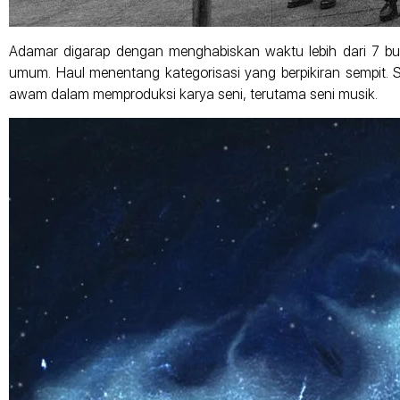
Adamar digarap dengan menghabiskan waktu lebih dari 7 bula
umum. Haul menentang kategorisasi yang berpikiran sempit.
awam dalam memproduksi karya seni, terutama seni musik.