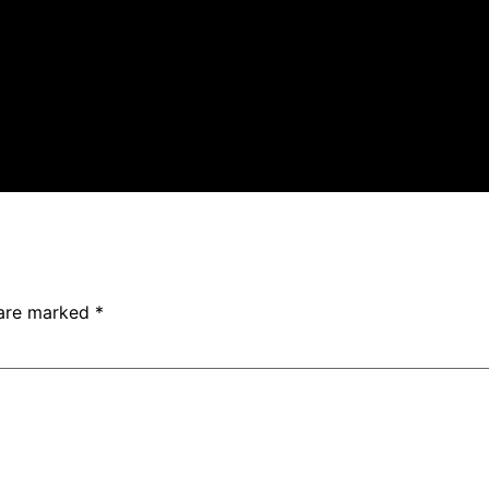
 are marked
*