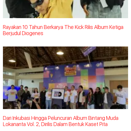
Rayakan 10 Tahun Berkarya The Kick Rilis Album Ketiga
Berjudul Diogenes
Dari Inkubasi Hingga Peluncuran Album Bintang Muda
Lokananta Vol. 2, Dirilis Dalam Bentuk Kaset Pita