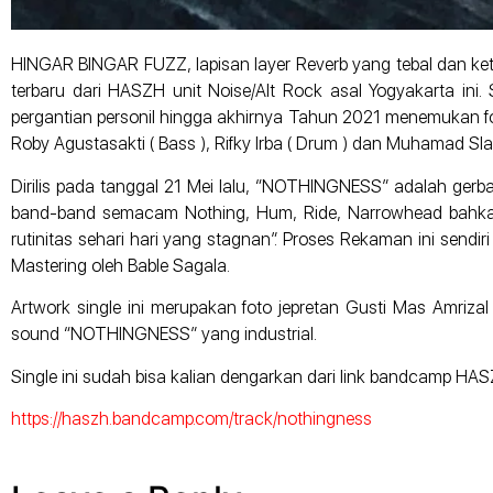
HINGAR BINGAR FUZZ, lapisan layer Reverb yang tebal dan 
terbaru dari HASZH unit Noise/Alt Rock asal Yogyakarta in
pergantian personil hingga akhirnya Tahun 2021 menemukan fo
Roby Agustasakti ( Bass ), Rifky Irba ( Drum ) dan Muhamad Sla
Dirilis pada tanggal 21 Mei lalu, “NOTHINGNESS” adalah ge
band-band semacam Nothing, Hum, Ride, Narrowhead bahkan D
rutinitas sehari hari yang stagnan”. Proses Rekaman ini send
Mastering oleh Bable Sagala.
Artwork single ini merupakan foto jepretan Gusti Mas Amrizal
sound “NOTHINGNESS” yang industrial.
Single ini sudah bisa kalian dengarkan dari link bandcamp HAS
https://haszh.bandcamp.com/track/nothingness