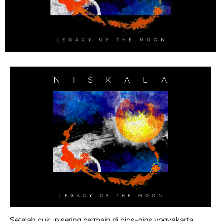
Setelah cukup sering bermain di gigs­-gigs yogyakarta