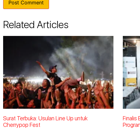
Related Articles
Surat Terbuka: Usulan Line Up untuk
Finalis
Cherrypop Fest
Progra