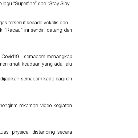
o lagu “Superfine” dan “Stay Slay
gas tersebut kepada vokalis dan
k “Racau” ini sendiri datang dari
demi Covid19—semacam menangkap
 menikmati keadaan yang ada; lalu
 dijadikan semacam kado bagi diri
engirim rekaman video kegiatan
asi physical distancing secara