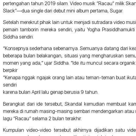
pertengahan tahun 2019 silam. Video musik “Racau” milik Skanda
Slack”—dua single dari debut mini album pertama, Sugar.
Setelah merekrut pihak lain untuk menjadi sutradara video mu
pemain tamborin mereka sendiri, yaitu Yogha Prasiddhamukti (
Siddha sendiri.
“Konsepnya sederhana sebenarnya. Semuanya datang dari ke
beberapa bulan belakangan, situasi yang mengharuskan se
momen yang ada,” ujar Siddha. “Ide itu muncul secara organik 
berpikir
“Kenapa nggak ngajak orang lain atau teman-teman buat ikutan 
sendiri
karena bulan April lalu genap berusia 9 tahun.
Berangkat dari ide tersebut, Skandal kemudian membuat k
mereka di rumah masing-masing sembari mendengarkan atau
lagu “Racau” selama 2 bulan terakhir.
Kumpulan video-video tersebut akhirnya dijadikan satu v