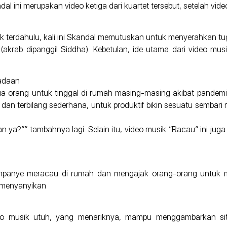
l ini merupakan video ketiga dari kuartet tersebut, setelah vide
sik terdahulu, kali ini Skandal memutuskan untuk menyerahkan tu
akrab dipanggil Siddha). Kebetulan, ide utama dari video musi
adaan
mua orang untuk tinggal di rumah masing-masing akibat pan
dan terbilang sederhana, untuk produktif bikin sesuatu sembari
ya?”” tambahnya lagi. Selain itu, video musik “Racau” ini juga
ampanye meracau di rumah dan mengajak orang-orang untuk m
 menyanyikan
ideo musik utuh, yang menariknya, mampu menggambarkan situ