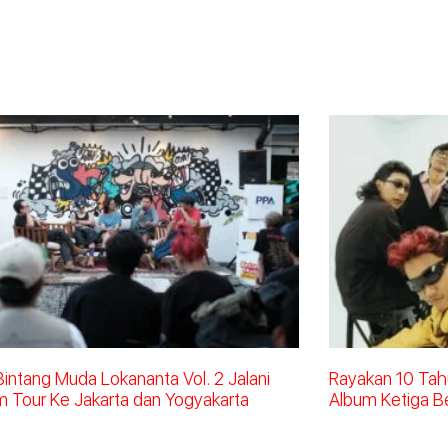
 Bintang Muda Lokananta Vol. 2 Jalani
Rayakan 10 Tahu
m Tour Ke Jakarta dan Yogyakarta
Album Ketiga B