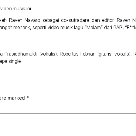
video musik ini.
 oleh Raven Navaro sebagai co-sutradara dan editor. Raven 
ngat menarik, seperti video musik lagu “Malam” dari BAP., “F**k Y
rasiddhamukti (vokalis), Robertus Febrian (gitaris, vokalis), R
apa single
 are marked
*