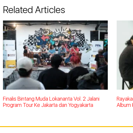
Related Articles
Finalis Bintang Muda Lokananta Vol. 2 Jalani
Rayakan
Program Tour Ke Jakarta dan Yogyakarta
Album 