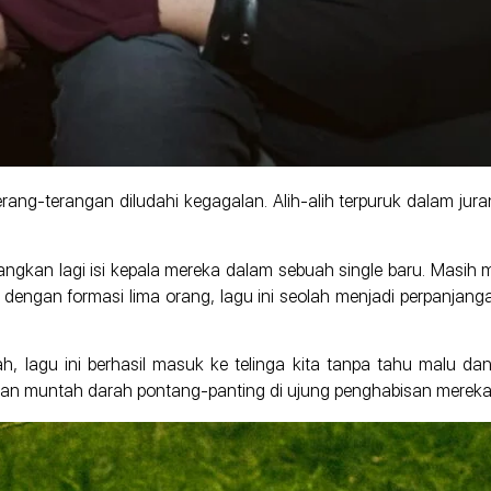
ang-terangan diludahi kegagalan. Alih-alih terpuruk dalam jur
angkan lagi isi kepala mereka dalam sebuah single baru. Masih 
 dengan formasi lima orang, lagu ini seolah menjadi perpanjang
, lagu ini berhasil masuk ke telinga kita tanpa tahu malu dan
san muntah darah pontang-panting di ujung penghabisan mereka