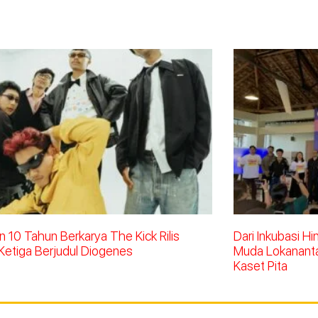
 10 Tahun Berkarya The Kick Rilis
Dari Inkubasi H
Ketiga Berjudul Diogenes
Muda Lokananta 
Kaset Pita