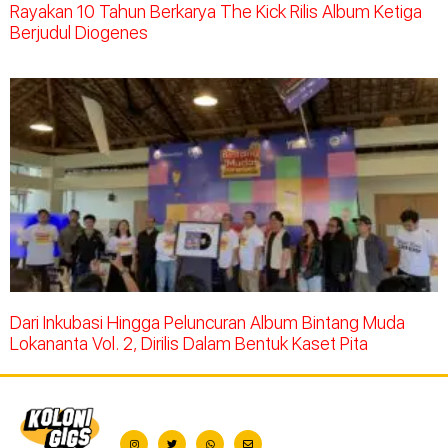
Rayakan 10 Tahun Berkarya The Kick Rilis Album Ketiga
Berjudul Diogenes
Dari Inkubasi Hingga Peluncuran Album Bintang Muda
Lokananta Vol. 2, Dirilis Dalam Bentuk Kaset Pita