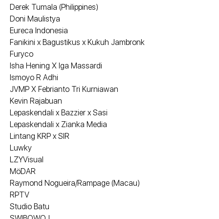
Derek Tumala (Philippines)
Doni Maulistya
Eureca Indonesia
Fanikini x Bagustikus x Kukuh Jambronk
Furyco
Isha Hening X Iga Massardi
Ismoyo R Adhi
JVMP X Febrianto Tri Kurniawan
Kevin Rajabuan
Lepaskendali x Bazzier x Sasi
Lepaskendali x Zianka Media
Lintang KRP x SIR
Luwky
LZYVisual
MöDAR
Raymond Nogueira/Rampage (Macau)
RPTV
Studio Batu
SWIBOWOJ