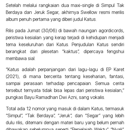
Setelah melalui rangkaian dua maxi-single di Simpul Tak
Berdaya dan Jeruk Segar, akhirnya Swellow resmi merilis
album penuh pertama yang diberi judul Katus.
Rilis pada Jumat (30/06) di bawah naungan agordicords,
peristiwa kesialan yang kerap terjadi di kehidupan menjadi
tema keseluruhan dari Katus. Penjudulan Katus sendiri
berangkat dari plesetan “kaktus”, dipercaya fengshui
membawa sial.
“Katus adalah perpanjangan dari lagu-lagu di EP Karet
(2021), di mana bercerita tentang keseharian, fantasi,
sampai perasaan terhadap pencapaian. Semua cerita
tersebut ternyata tidak bisa lepas dari peristiwa kesialan,”
pungkas Bayu Ramadhan Dwi Azni, sang vokalis.
Total ada 12 nomor yang masuk di dalam Katus, termasuk
“Simpul”, “Tak Berdaya”, “Jeruk”, dan “Segar” yang lebih
dulu rilis, ditemani dengan materi baru yang belum pernah
dibawakan sebelumnya seperti “Penjelajah Waktu”, “Nyali”,