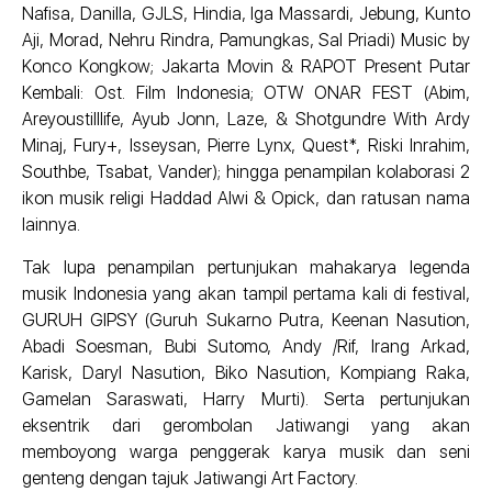
Nafisa, Danilla, GJLS, Hindia, Iga Massardi, Jebung, Kunto
Aji, Morad, Nehru Rindra, Pamungkas, Sal Priadi) Music by
Konco Kongkow; Jakarta Movin & RAPOT Present Putar
Kembali: Ost. Film Indonesia; OTW ONAR FEST (Abim,
Areyoustilllife, Ayub Jonn, Laze, & Shotgundre With Ardy
Minaj, Fury+, Isseysan, Pierre Lynx, Quest*, Riski Inrahim,
Southbe, Tsabat, Vander); hingga penampilan kolaborasi 2
ikon musik religi Haddad Alwi & Opick, dan ratusan nama
lainnya.
Tak lupa penampilan pertunjukan mahakarya legenda
musik Indonesia yang akan tampil pertama kali di festival,
GURUH GIPSY (Guruh Sukarno Putra, Keenan Nasution,
Abadi Soesman, Bubi Sutomo, Andy /Rif, Irang Arkad,
Karisk, Daryl Nasution, Biko Nasution, Kompiang Raka,
Gamelan Saraswati, Harry Murti). Serta pertunjukan
eksentrik dari gerombolan Jatiwangi yang akan
memboyong warga penggerak karya musik dan seni
genteng dengan tajuk Jatiwangi Art Factory.