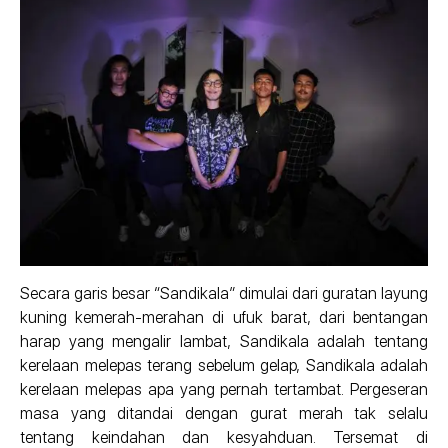
Secara garis besar “Sandikala” dimulai dari guratan layung
kuning kemerah-merahan di ufuk barat, dari bentangan
harap yang mengalir lambat, Sandikala adalah tentang
kerelaan melepas terang sebelum gelap, Sandikala adalah
kerelaan melepas apa yang pernah tertambat. Pergeseran
masa yang ditandai dengan gurat merah tak selalu
tentang keindahan dan kesyahduan. Tersemat di