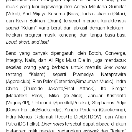
musik yang kini digawangi oleh Aditya Maulana Gumelar
(Vokal), Arief Wijaya Kusuma (Bass), Indra Julianto (Gitar),
dan Kevin Bukhari (Drum) tersebut meracik karakteristik
sound
“Kelam” yang berat dan abrasif dengan kelokan-
kelokan progresi musik kencang dan tanpa basa-basi.
Loud, short, and fast!
Band yang banyak dipengaruhi oleh Botch, Converge,
Integrity, Nails, dan All Pigs Must Die ini juga mendapuk
sebelas orang yang berbeda untuk menulis
liner notes
tentang “Kelam”, seperti Pramedya Nataprawira
(Agordiclub), Rian Pelor (Detention/Rimauman Music), Indra
Chino (Trueside Jakarta/Final Attack), Ito Siregar
(Madafaka Recs), Miko (ex-Alice), Januar Kristianto
(Vague/ZIP), Unbound (Speedkill/Petaka), Stephanus Adjie
(Down For Life/Blackandje), Yongki Perdana (Quickening),
Indra Menus (Relamati Recs/To Die/LKTDOV), dan Alfian
Putra (DC Folks).
Liner notes
tersebut dapat dibaca di akun
Instagram milik mereka, sedangkan
artwork
dari “Kelam”