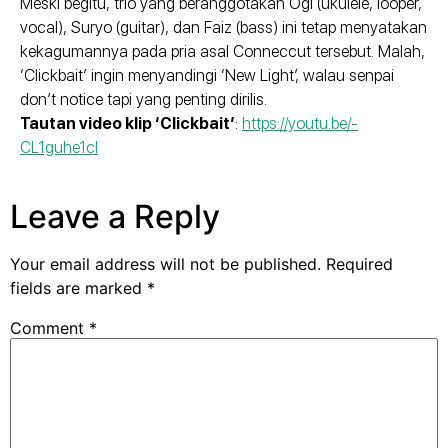
Meski begitu, trio yang beranggotakan Ogi (ukulele, looper,
vocal), Suryo (guitar), dan Faiz (bass) ini tetap menyatakan
kekagumannya pada pria asal Conneccut tersebut. Malah,
‘Clickbait’ ingin menyandingi ‘New Light’, walau senpai
don’t notice tapi yang penting dirilis.
Tautan video klip ‘Clickbait’
:
https://youtu.be/-
CL1guhe1cI
Leave a Reply
Your email address will not be published.
Required
fields are marked
*
Comment
*