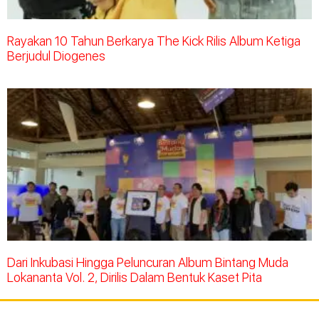
Rayakan 10 Tahun Berkarya The Kick Rilis Album Ketiga
Berjudul Diogenes
Dari Inkubasi Hingga Peluncuran Album Bintang Muda
Lokananta Vol. 2, Dirilis Dalam Bentuk Kaset Pita