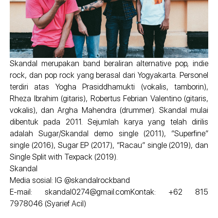
Skandal merupakan band beraliran alternative pop, indie
rock, dan pop rock yang berasal dari Yogyakarta. Personel
terdiri atas Yogha Prasiddhamukti (vokalis, tamborin),
Rheza Ibrahim (gitaris), Robertus Febrian Valentino (gitaris,
vokalis), dan Argha Mahendra (drummer). Skandal mulai
dibentuk pada 2011. Sejumlah karya yang telah dirilis
adalah Sugar/Skandal demo single (2011), “Superfine”
single (2016), Sugar EP (2017), “Racau” single (2019), dan
Single Split with Texpack (2019).
Skandal
Media sosial: IG @skandalrockband
E-mail: skandal0274@gmail.comKontak: +62 815
7978046 (Syarief Acil)