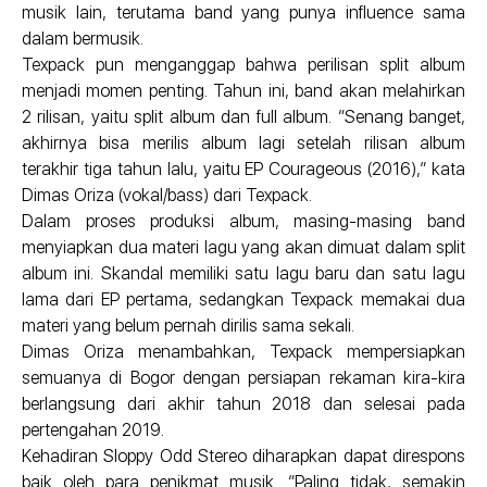
musik lain, terutama band yang punya influence sama
dalam bermusik.
Texpack pun menganggap bahwa perilisan split album
menjadi momen penting. Tahun ini, band akan melahirkan
2 rilisan, yaitu split album dan full album. “Senang banget,
akhirnya bisa merilis album lagi setelah rilisan album
terakhir tiga tahun lalu, yaitu EP Courageous (2016),” kata
Dimas Oriza (vokal/bass) dari Texpack.
Dalam proses produksi album, masing-masing band
menyiapkan dua materi lagu yang akan dimuat dalam split
album ini. Skandal memiliki satu lagu baru dan satu lagu
lama dari EP pertama, sedangkan Texpack memakai dua
materi yang belum pernah dirilis sama sekali.
Dimas Oriza menambahkan, Texpack mempersiapkan
semuanya di Bogor dengan persiapan rekaman kira-kira
berlangsung dari akhir tahun 2018 dan selesai pada
pertengahan 2019.
Kehadiran Sloppy Odd Stereo diharapkan dapat direspons
baik oleh para penikmat musik. “Paling tidak, semakin