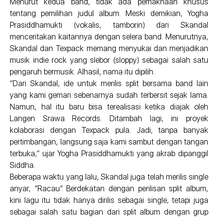
Menurut kedua band, tidak ada pemaknaan khusus
tentang pemilihan judul album. Meski demikian, Yogha
Prasiddhamukti (vokalis, tamborin) dari Skandal
menceritakan kaitannya dengan selera band. Menurutnya,
Skandal dan Texpack memang menyukai dan menjadikan
musik indie rock yang slebor (sloppy) sebagai salah satu
pengaruh bermusik. Alhasil, nama itu dipilih.
“Dari Skandal, ide untuk merilis split bersama band lain
yang kami gemari sebenarnya sudah terbersit sejak lama.
Namun, hal itu baru bisa terealisasi ketika diajak oleh
Langen Srawa Records. Ditambah lagi, ini proyek
kolaborasi dengan Texpack pula. Jadi, tanpa banyak
pertimbangan, langsung saja kami sambut dengan tangan
terbuka,” ujar Yogha Prasiddhamukti yang akrab dipanggil
Siddha.
Beberapa waktu yang lalu, Skandal juga telah merilis single
anyar, “Racau”. Berdekatan dengan perilisan split album,
kini lagu itu tidak hanya dirilis sebagai single, tetapi juga
sebagai salah satu bagian dari split album dengan grup