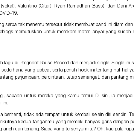
(vokal), Valentino (Gitar), Ryan Ramadhan (Bass), dan Dani 
COVID-19.
g serba tak menentu tersebut tidak membuat band ini diam dan 
 Jeblogs memutuskan untuk merekam materi anyar yang sudah 
h lagu di Pregnant Pause Record dan menjadi single
.
Single ini
 sederhana yang upbeat serta penuh hook ini tentang hal-hal y
tentang perjumpaan, percintaan, tetap semangat, dan pantang 
gi, sapaan untuk mereka yang kamu temui. Di sini, ia menjad
ini.
berhenti, tidak ada tempat untuk kembali selain diri sendiri. 
rikutnya kedua tanganmu yang memiliki banyak garis dengan po
aneh dan tenang. Siapa yang tersenyum itu? Oh, kau pula rupan