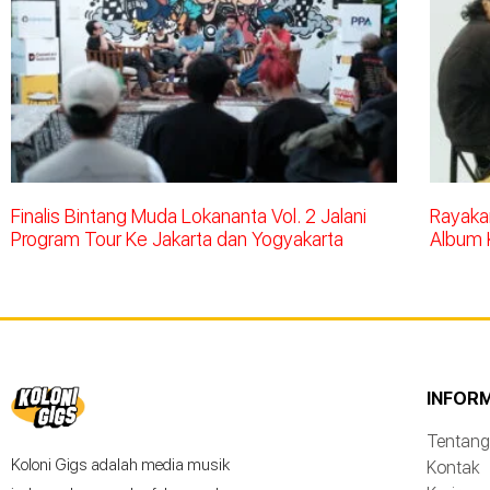
Finalis Bintang Muda Lokananta Vol. 2 Jalani
Rayakan
Program Tour Ke Jakarta dan Yogyakarta
Album 
INFOR
Tentang
Koloni Gigs adalah media musik
Kontak