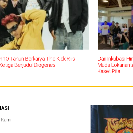
 10 Tahun Berkarya The Kick Rilis
Dari Inkubasi H
Ketiga Berjudul Diogenes
Muda Lokananta 
Kaset Pita
MASI
 Kami