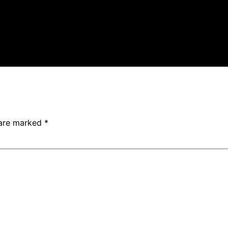
 are marked
*