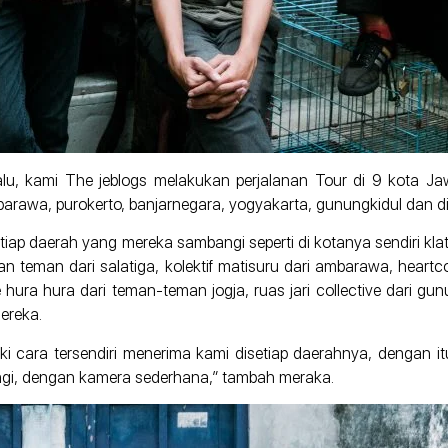
lalu, kami The jeblogs melakukan perjalanan Tour di 9 kota 
mbarawa, purokerto, banjarnegara, yogyakarta, gunungkidul dan di
tiap daerah yang mereka sambangi seperti di kotanya sendiri kl
teman teman dari salatiga, kolektif matisuru dari ambarawa, hear
e hura hura dari teman-teman jogja, ruas jari collective dari g
ereka.
i cara tersendiri menerima kami disetiap daerahnya, dengan i
gi, dengan kamera sederhana,” tambah meraka.