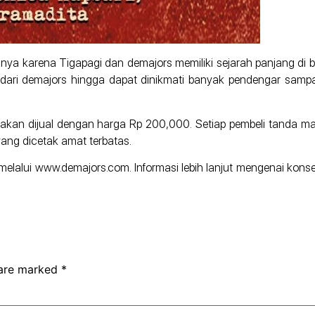
nya karena Tigapagi dan demajors memiliki sejarah panjang di ba
ari demajors hingga dapat dinikmati banyak pendengar sampai s
 akan dijual dengan harga Rp 200,000. Setiap pembeli tanda
yang dicetak amat terbatas.
alui www.demajors.com. Informasi lebih lanjut mengenai konser,
 are marked
*