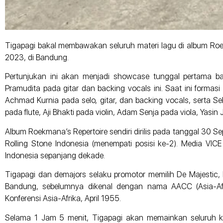
Tigapagi bakal membawakan seluruh materi lagu di album Roe
2023, di Bandung.
Pertunjukan ini akan menjadi showcase tunggal pertama ba
Pramudita pada gitar dan backing vocals ini. Saat ini formas
Achmad Kurnia pada selo, gitar, dan backing vocals, serta Se
pada flute, Aji Bhakti pada violin, Adam Senja pada viola, Yasin
Album Roekmana’s Repertoire sendiri dirilis pada tanggal 30 Se
Rolling Stone Indonesia (menempati posisi ke-2). Media VI
Indonesia sepanjang dekade.
Tigapagi dan demajors selaku promotor memilih De Majestic, 
Bandung, sebelumnya dikenal dengan nama AACC (Asia-Afr
Konferensi Asia-Afrika, April 1955.
Selama 1 Jam 5 menit, Tigapagi akan memainkan seluruh kom