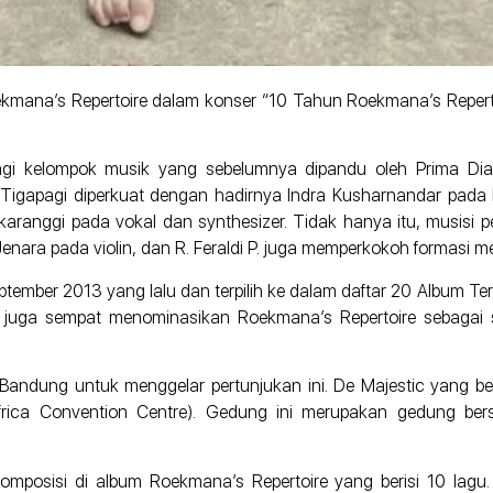
kmana’s Repertoire dalam konser “10 Tahun Roekmana’s Repert
gi kelompok musik yang sebelumnya dipandu oleh Prima Dian
i Tigapagi diperkuat dengan hadirnya Indra Kusharnandar pada 
karanggi pada vokal dan synthesizer. Tidak hanya itu, musisi 
 Jenara pada violin, dan R. Feraldi P. juga memperkokoh formasi me
ptember 2013 yang lalu dan terpilih ke dalam daftar 20 Album Te
CE juga sempat menominasikan Roekmana’s Repertoire sebagai s
Bandung untuk menggelar pertunjukan ini. De Majestic yang bera
ica Convention Centre). Gedung ini merupakan gedung bers
posisi di album Roekmana’s Repertoire yang berisi 10 lagu.