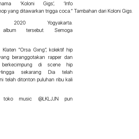
ma ‘Koloni Gigs’, ‘Info
hop yang ditawarkan trigga coca.” Tambahan dari Koloni Gigs.
2020 Yogyakarta.
album tersebut. Semoga
 Klaten “Orsa Gxng”, kolektif hip
 yang beranggotakan rapper dan
 berkecimpung di scene hip
ingga sekarang Dia telah
i telah ditonton puluhan ribu kali
an toko music @LKLJJN pun