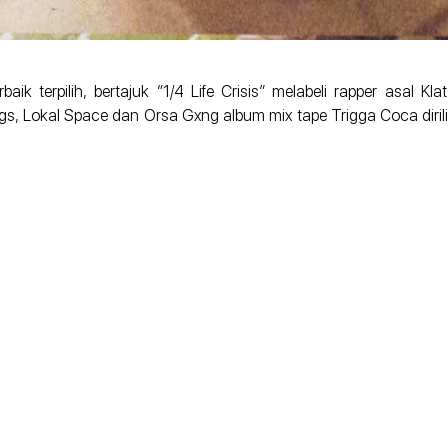
terpilih, bertajuk “1/4 Life Crisis” melabeli rapper asal Klat
igs, Lokal Space dan Orsa Gxng album mix tape Trigga Coca diril