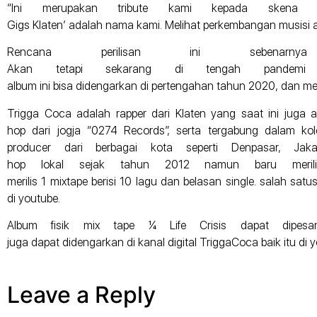
“Ini merupakan tribute kami kepada skena as
Gigs Klaten’ adalah nama kami. Melihat perkembangan musisi as
Rencana perilisan ini sebena
Akan tetapi sekarang di tengah pandemi 
album ini bisa didengarkan di pertengahan tahun 2020, dan m
Trigga Coca adalah rapper dari Klaten yang saat ini juga akt
hop dari jogja “0274 Records”, serta tergabung dalam ko
producer dari berbagai kota seperti Denpasar, J
hop lokal sejak tahun 2012 namun baru meril
merilis 1 mixtape berisi 10 lagu dan belasan single. salah sa
di youtube.
Album fisik mix tape ¼ Life Crisis dapat dipes
juga dapat didengarkan di kanal digital TriggaCoca baik itu di
Leave a Reply