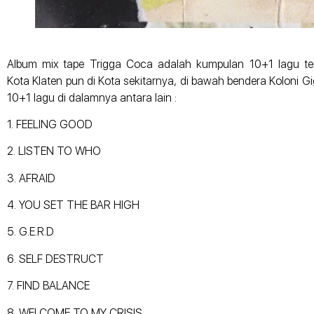
Album mix tape Trigga Coca adalah kumpulan 10+1 lagu terbaik 
Kota Klaten pun di Kota sekitarnya, di bawah bendera Koloni G
10+1 lagu di dalamnya antara lain :
1. FEELING GOOD
2. LISTEN TO WHO
3. AFRAID
4. YOU SET THE BAR HIGH
5. G.E.R.D
6. SELF DESTRUCT
7. FIND BALANCE
8. WELCOME TO MY CRISIS