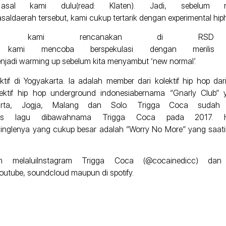
al kami dulu(read: Klaten). Jadi, sebelum na
aldaerah tersebut, kami cukup tertarik dengan experimental hip
rnya kami rencanakan di RSD 
kami mencoba berspekulasi dengan merilis 
enjadi warming up sebelum kita menyambut ‘new normal’.
if di Yogyakarta. Ia adalah member dari kolektif hip hop dari
lektif hip hop underground indonesiabernama “Gnarly Club”
akarta, Jogja, Malang dan Solo. Trigga Coca sudah
is lagu dibawahnama Trigga Coca pada 2017. H
tusinglenya yang cukup besar adalah “Worry No More” yang saatin
an melaluiInstagram Trigga Coca (@cocainedicc) d
 youtube, soundcloud maupun di spotify.