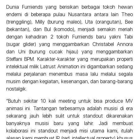
Dunia Furriiends yang berisikan berbagai tokoh hewan
endemi di beberapa pulau Nusantara antara lain Theo
(trenggiling), Milly (burung maleo), Uta (orangutan), Bee
(bekantan), dan Bul (komodo), menjadi semakin meriah
dengan kehadiran 2 tokoh Furriiends baru yakni Tabi
(sugar glider) yang menggambarkan Christabel Annora
dan Uni (burung cucak hijau) yang menggambarkan
Steffani BPM. Karakter-karakter yang merupakan properti
intelektual milik Latrust Animation ini digambarkan sedang
melalui perjalanan menembus masa lalu melalui segala
musim dengan kegiatan, kesenangan, dan barang-barang
nostalgik.
“Butuh sekitar 10 kali meeting untuk bisa produce MV
animasi ini. Tantangan terbesarnya adalah musisi di era
sekarang jauh lebih sulit untuk standout dikarenakan
banyaknya musisi baru yang lahir. Jadi membuat
kolaborasi ini standout menjadi misi utama kami, itulah
alasan kami membuat IP (red: intellectual property) khusus