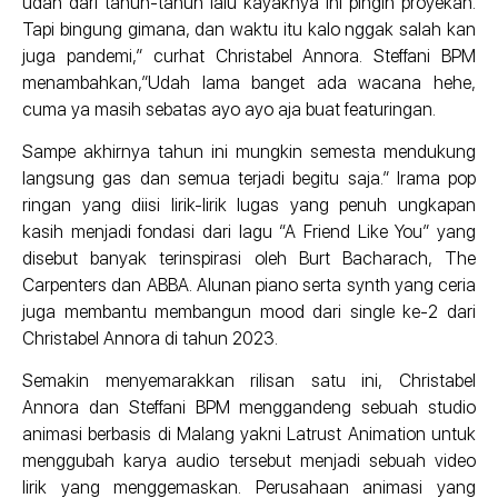
udah dari tahun-tahun lalu kayaknya ini pingin proyekan.
Tapi bingung gimana, dan waktu itu kalo nggak salah kan
juga pandemi,” curhat Christabel Annora. Steffani BPM
menambahkan,”Udah lama banget ada wacana hehe,
cuma ya masih sebatas ayo ayo aja buat featuringan.
Sampe akhirnya tahun ini mungkin semesta mendukung
langsung gas dan semua terjadi begitu saja.” Irama pop
ringan yang diisi lirik-lirik lugas yang penuh ungkapan
kasih menjadi fondasi dari lagu “A Friend Like You” yang
disebut banyak terinspirasi oleh Burt Bacharach, The
Carpenters dan ABBA. Alunan piano serta synth yang ceria
juga membantu membangun mood dari single ke-2 dari
Christabel Annora di tahun 2023.
Semakin menyemarakkan rilisan satu ini, Christabel
Annora dan Steffani BPM menggandeng sebuah studio
animasi berbasis di Malang yakni Latrust Animation untuk
menggubah karya audio tersebut menjadi sebuah video
lirik yang menggemaskan. Perusahaan animasi yang