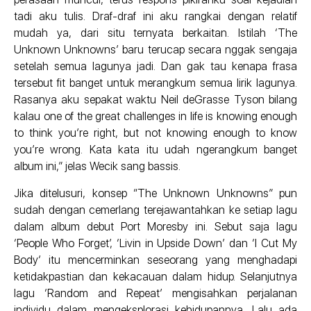
tadi aku tulis. Draf-draf ini aku rangkai dengan relatif
mudah ya, dari situ ternyata berkaitan. Istilah ‘The
Unknown Unknowns’ baru terucap secara nggak sengaja
setelah semua lagunya jadi. Dan gak tau kenapa frasa
tersebut fit banget untuk merangkum semua lirik lagunya.
Rasanya aku sepakat waktu Neil deGrasse Tyson bilang
kalau one of the great challenges in life is knowing enough
to think you’re right, but not knowing enough to know
you’re wrong. Kata kata itu udah ngerangkum banget
album ini,” jelas Wecik sang bassis.
Jika ditelusuri, konsep “The Unknown Unknowns” pun
sudah dengan cemerlang terejawantahkan ke setiap lagu
dalam album debut Port Moresby ini. Sebut saja lagu
‘People Who Forget’, ‘Livin in Upside Down’ dan ‘I Cut My
Body’ itu mencerminkan seseorang yang menghadapi
ketidakpastian dan kekacauan dalam hidup. Selanjutnya
lagu ‘Random and Repeat’ mengisahkan perjalanan
individu dalam mengeksplorasi kehidupannya. Lalu ada