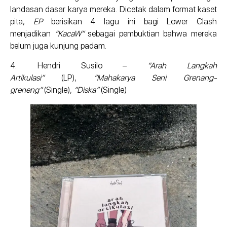
landasan dasar karya mereka. Dicetak dalam format kaset
pita,
EP
berisikan 4 lagu ini bagi Lower Clash
menjadikan
“KacaW”
sebagai pembuktian bahwa mereka
belum juga kunjung padam.
4. Hendri Susilo –
“Arah Langkah
Artikulasi”
(LP),
“Mahakarya Seni Grenang-
greneng”
(Single),
“Diska”
(Single)