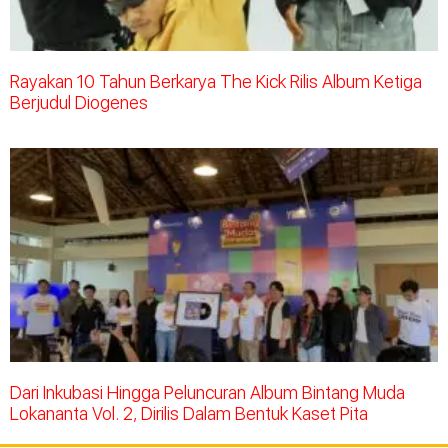
Rayakan 10 Tahun Berkarya The Kick Rilis Album Ketiga
Berjudul Diogenes
Dari Inkubasi Hingga Peluncuran Album Bintang Muda
Lokananta Vol. 2, Dirilis Dalam Bentuk Kaset Pita