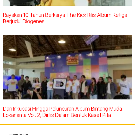
Rayakan 10 Tahun Berkarya The Kick Rilis Album Ketiga
Berjudul Diogenes
Dari Inkubasi Hingga Peluncuran Album Bintang Muda
Lokananta Vol. 2, Dirilis Dalam Bentuk Kaset Pita