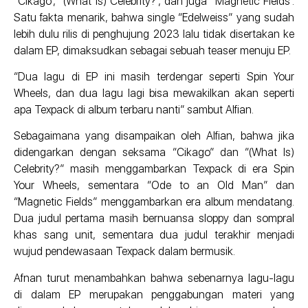
“Cikago”, “(What Is) Celebrity?”, dan juga “Magnetic Fields”.
Satu fakta menarik, bahwa single “Edelweiss” yang sudah
lebih dulu rilis di penghujung 2023 lalu tidak disertakan ke
dalam EP, dimaksudkan sebagai sebuah teaser menuju EP.
“Dua lagu di EP ini masih terdengar seperti Spin Your
Wheels, dan dua lagu lagi bisa mewakilkan akan seperti
apa Texpack di album terbaru nanti” sambut Alfian.
Sebagaimana yang disampaikan oleh Alfian, bahwa jika
didengarkan dengan seksama “Cikago” dan “(What Is)
Celebrity?” masih menggambarkan Texpack di era Spin
Your Wheels, sementara “Ode to an Old Man” dan
“Magnetic Fields” menggambarkan era album mendatang.
Dua judul pertama masih bernuansa sloppy dan sompral
khas sang unit, sementara dua judul terakhir menjadi
wujud pendewasaan Texpack dalam bermusik.
Afnan turut menambahkan bahwa sebenarnya lagu-lagu
di dalam EP merupakan penggabungan materi yang