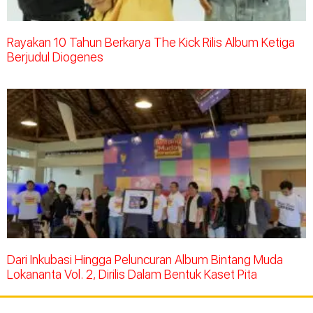
Rayakan 10 Tahun Berkarya The Kick Rilis Album Ketiga
Berjudul Diogenes
Dari Inkubasi Hingga Peluncuran Album Bintang Muda
Lokananta Vol. 2, Dirilis Dalam Bentuk Kaset Pita