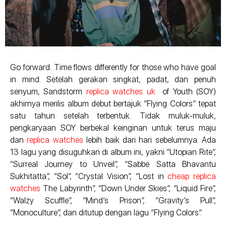
Go forward. Time flows differently for those who have goal
in mind. Setelah gerakan singkat, padat, dan penuh
senyum, Sandstorm
replica watches uk
of Youth (SOY)
akhirnya merilis album debut bertajuk “Flying Colors” tepat
satu tahun setelah terbentuk. Tidak muluk-muluk,
pengkaryaan SOY berbekal keinginan untuk terus maju
dan
replica watches
lebih baik dari hari sebelumnya. Ada
13 lagu yang disuguhkan di album ini, yakni “Utopian Rite”,
“Surreal Journey to Unveil”, “Sabbe Satta Bhavantu
Sukhitatta”, “Sol”, “Crystal Vision”, “Lost in
cheap replica
watches
The Labyrinth”, “Down Under Skies”, “Liquid Fire”,
“Walzy Scuffle”, “Mind’s Prison”, “Gravity’s Pull”,
“Monoculture”, dan ditutup dengan lagu “Flying Colors”.