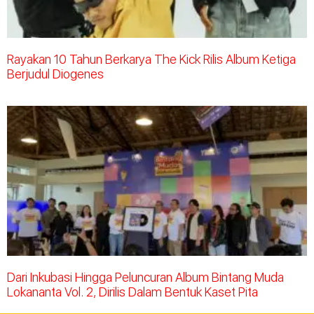
Rayakan 10 Tahun Berkarya The Kick Rilis Album Ketiga
Berjudul Diogenes
Dari Inkubasi Hingga Peluncuran Album Bintang Muda
Lokananta Vol. 2, Dirilis Dalam Bentuk Kaset Pita